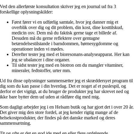
Ved den allerførste konsultation skriver jeg en journal ud fra 3
forskellige oplysningskilder:
Først fører vi en udførlig samtale, hvor jeg danner mig et
overblik over dig og dit problem, din kost, dine kosttilskud,
medicin osv. Dem må du faktisk gerne tage et billede af.
Desuden må du gerne reflektere over gentagne
betændelsestilstande i barndommen, børnesygdomme og
operationer inden vi mødes.
Derefter tester jeg med et bioresonans-analyseapparat. Her kan
jeg se ubalancer i dine organer.
Til sidst tester jeg med en biotron om du mangler vitaminer,
mineraler, fedtstoffer, urter mm.
Ud fra disse oplysninger sammensætter jeg et skræddersyet program til
dig som du kan passe i din hverdag. Det er noget af et puslespil, og
derfor er det vigtigt, at du bruger de produkter jeg har skrevet ned og
ikke bare bytter dem ud uden at rådføre dig med mig.
Som dagligt arbejder jeg i en Helsam butik og har gjort det i over 20 år.
Det giver mig den store fordel, at jeg kender rigtig mange af de
helsekostprodukter, der findes på det danske marked og deres
sammensætning.
Tit og ofte er det en god ide med en eller flere opfølgende