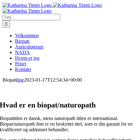
Skip
to
content
Søg
efter:
Velkommen
Biopati
Auriculoterapi
NADA
Hvem er jeg
Priser
Kontakt
Biopati
line
2023-01-17T12:54:34+00:00
Hvad er en biopat/naturopath
Biopattitlen er dansk, mens naturopath titlen er international.
Biopat/naturopath ibm er en beskyttet titel, som er din garanti for en
kvalificeret og uddannet behandler.