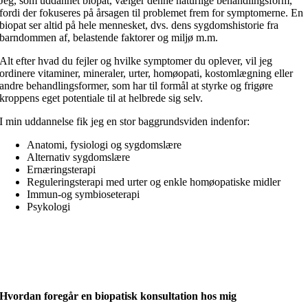
Jeg, som uddannet biopat, vælger denne naturlige behandlingsform,
fordi der fokuseres på årsagen til problemet frem for symptomerne. En
biopat ser altid på hele mennesket, dvs. dens sygdomshistorie fra
barndommen af, belastende faktorer og miljø m.m.
Alt efter hvad du fejler og hvilke symptomer du oplever, vil jeg
ordinere vitaminer, mineraler, urter, homøopati, kostomlægning eller
andre behandlingsformer, som har til formål at styrke og frigøre
kroppens eget potentiale til at helbrede sig selv.
I min uddannelse fik jeg en stor baggrundsviden indenfor:
Anatomi, fysiologi og sygdomslære
Alternativ sygdomslære
Ernæringsterapi
Reguleringsterapi med urter og enkle homøopatiske midler
Immun-og symbioseterapi
Psykologi
Hvordan foregår en biopatisk konsultation hos mig