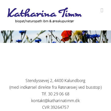
Skip
to
content
Stendyssevej 2, 4400 Kalundborg
(med indkørsel direkte fra Røsnæsvej ved busstop)
Tlf. 30 29 06 68
kontakt@katharinatimm.dk
CVR 39264757